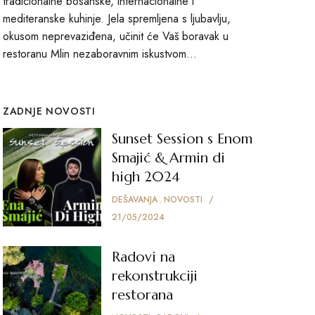
tradicionalne bosanske, internacionalne i
mediteranske kuhinje. Jela spremljena s ljubavlju,
okusom neprevaziđena, učinit će Vaš boravak u
restoranu Mlin nezaboravnim iskustvom...
ZADNJE NOVOSTI
Sunset Session s Enom
Smajić & Armin di
high 2024
DEŠAVANJA
NOVOSTI
21/05/2024
Radovi na
rekonstrukciji
restorana