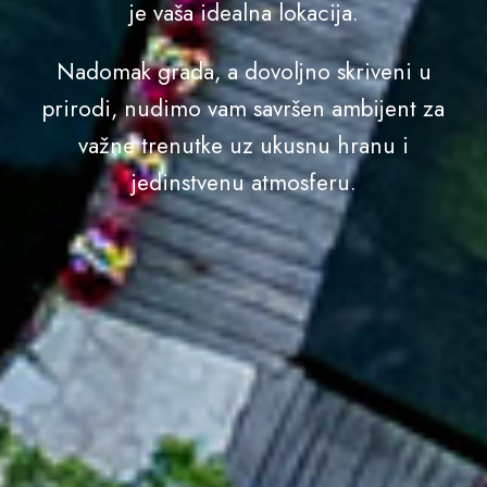
je vaša idealna lokacija.
Nadomak grada, a dovoljno skriveni u
prirodi, nudimo vam savršen ambijent za
važne trenutke uz ukusnu hranu i
jedinstvenu atmosferu.