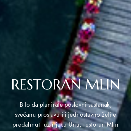
RESTORAN MLIN
Bilo da planirate poslovni sastanak,
svečanu proslavu ili jednostavno želite
predahnuti uz rijeku Unu, restoran Mlin