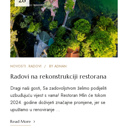
NOVOSTI
RADOVI
BY
ADNAN
Radovi na rekonstrukciji restorana
Dragi naši gosti, Sa zadovoljstvom želimo podijeliti
uzbuđujuću vijest s vama! Restoran Mlin će tokom
2024. godine doživjeti značajne promjene, jer se
upuštamo u renoviranje …
Read More